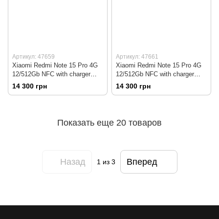
Артикул: 47659
Артикул: 47661
Xiaomi Redmi Note 15 Pro 4G
Xiaomi Redmi Note 15 Pro 4G
12/512Gb NFC with charger
12/512Gb NFC with charger
(Black) EU Global
(Titanium) EU Global
14 300 грн
14 300 грн
Показать еще 20 товаров
Назад
Вперед
1
из 3