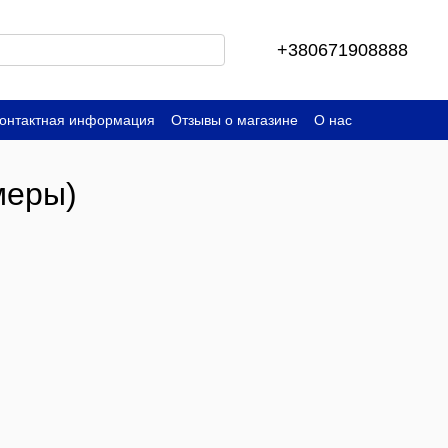
+380671908888
онтактная информация
Отзывы о магазине
О нас
меры)