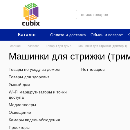
Перейти к основному контенту
Каталог
Оплата и доставка
Обмен и возврат
К
Главная
Каталог
Товары для дома
Машинки для стрижки (тримеры)
Машинки для стрижки (три
Товары по уходу за домом
Нет товаров
Товары для здоровья
Умный дом
Wi-Fi маршрутизаторы и точки
доступа
Медиаплееры
Освещение
Камеры видеонаблюдения
Проекторы