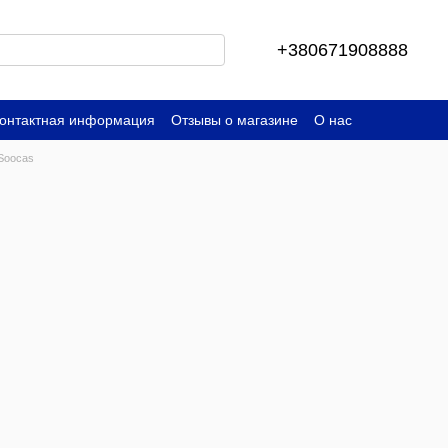
+380671908888
онтактная информация
Отзывы о магазине
О нас
Soocas