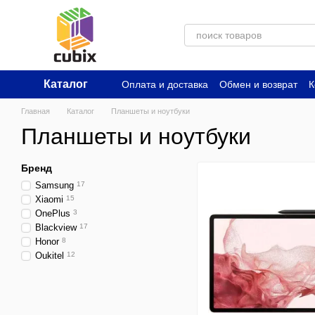
Перейти к основному контенту
Каталог
Оплата и доставка
Обмен и возврат
К
Главная
Каталог
Планшеты и ноутбуки
Планшеты и ноутбуки
Бренд
Samsung
17
Xiaomi
15
OnePlus
3
Blackview
17
Honor
8
Oukitel
12