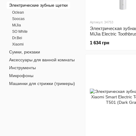
Электрические зубные щетки
Oclean
Soocas
Артикул: 34753
MiJia
Электрическая зубна
SO White
MiJia Electric Toothbr
Dr.Bei
Streamer Silver
1 634 грн
Xiaomi
Сумки, рюкзаки
Аксессуары для ванной комнаты
Инструменты
Микрофоны
Машинки для стрижки (тримеры)