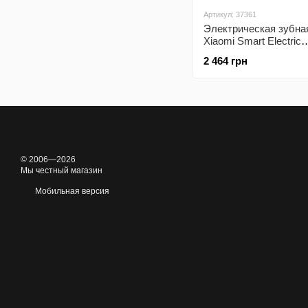
Артикул: 37361
Электрическая зубная
Xiaomi Smart Electric
Toothbrush T501 (Dark
2 464 грн
© 2006—2026
Мы честный магазин
Мобильная версия