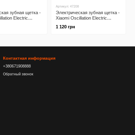
Артикул: 47208
кая зубная щетка -
Электрическая зубная щетка -
lation Electric
Xiaomi Oscillation Electric
 Blue (BHR9801EU)
Toothbrush White (BHR9818EU)
1 120 грн
Контактная информация
+380671908888
Обратный звонок