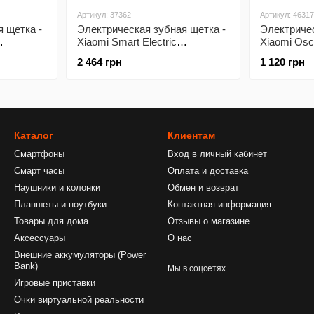
Артикул: 37362
Артикул: 46317
 щетка -
Электрическая зубная щетка -
Электричес
Xiaomi Smart Electric
Xiaomi Oscil
 Gray)
Toothbrush T501 (White)
Toothbrush
2 464 грн
1 120 грн
Каталог
Клиентам
Смартфоны
Вход в личный кабинет
Смарт часы
Оплата и доставка
Наушники и колонки
Обмен и возврат
Планшеты и ноутбуки
Контактная информация
Товары для дома
Отзывы о магазине
Аксессуары
О нас
Внешние аккумуляторы (Power
Bank)
Мы в соцсетях
Игровые приставки
Очки виртуальной реальности