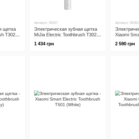
Артикул: 35927
Артикул: 36361
я щетка
Электрическая зубная щетка
Электричес
ush T302
MiJia Electric Toothbrush T302
Xiaomi Smar
Streamer Silver
Toothbrush
1 434 грн
2 590 грн