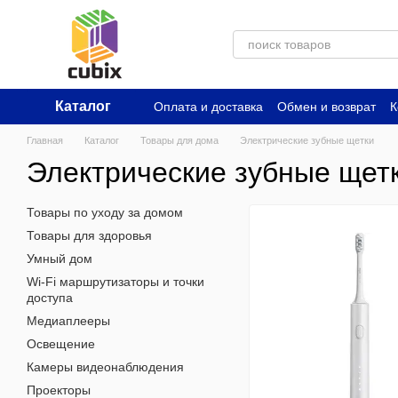
Перейти к основному контенту
Каталог
Оплата и доставка
Обмен и возврат
К
Главная
Каталог
Товары для дома
Электрические зубные щетки
Электрические зубные щет
Товары по уходу за домом
Товары для здоровья
Умный дом
Wi-Fi маршрутизаторы и точки
доступа
Медиаплееры
Освещение
Камеры видеонаблюдения
Проекторы