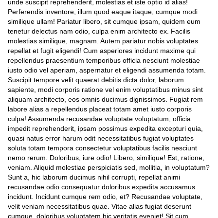
unde suscipit reprehenderit, molestias et iste optio id alias!
Perferendis inventore, illum quod eaque itaque, cumque modi
similique ullam! Pariatur libero, sit cumque ipsam, quidem eum
tenetur delectus nam odio, culpa enim architecto ex. Facilis
molestias similique, magnam. Autem pariatur nobis voluptates
repellat et fugit eligendi! Cum asperiores incidunt maxime qui
repellendus praesentium temporibus officia nesciunt molestiae
iusto odio vel aperiam, aspernatur et eligendi assumenda totam.
Suscipit tempore velit quaerat debitis dicta dolor, laborum
sapiente, modi corporis ratione vel enim voluptatibus minus sint
aliquam architecto, eos omnis ducimus dignissimos. Fugiat rem
labore alias a repellendus placeat totam amet iusto corporis
culpa! Assumenda recusandae voluptate voluptatum, officia
impedit reprehenderit, ipsam possimus expedita excepturi quia,
quasi natus error harum odit necessitatibus fugiat voluptates
soluta totam tempora consectetur voluptatibus facilis nesciunt
nemo rerum. Doloribus, iure odio! Libero, similique! Est, ratione,
veniam. Aliquid molestiae perspiciatis sed, mollitia, in voluptatum?
Sunt a, hic laborum ducimus nihil corrupti, repellat animi
recusandae odio consequatur doloribus expedita accusamus
incidunt. Incidunt cumque rem odio, et? Recusandae voluptate,
velit veniam necessitatibus quae. Vitae alias fugiat deserunt
cumque, doloribus voluptatem hic veritatis eveniet! Sit cum,