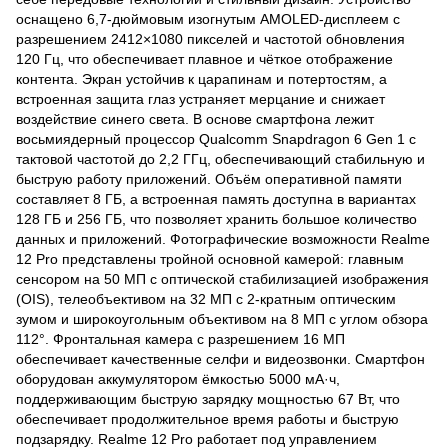
оснащено 6,7-дюймовым изогнутым AMOLED-дисплеем с
разрешением 2412×1080 пикселей и частотой обновления
120 Гц, что обеспечивает плавное и чёткое отображение
контента. Экран устойчив к царапинам и потертостям, а
встроенная защита глаз устраняет мерцание и снижает
воздействие синего света. ​В основе смартфона лежит
восьмиядерный процессор Qualcomm Snapdragon 6 Gen 1 с
тактовой частотой до 2,2 ГГц, обеспечивающий стабильную и
быструю работу приложений. Объём оперативной памяти
составляет 8 ГБ, а встроенная память доступна в вариантах
128 ГБ и 256 ГБ, что позволяет хранить большое количество
данных и приложений. ​Фотографические возможности Realme
12 Pro представлены тройной основной камерой: главным
сенсором на 50 МП с оптической стабилизацией изображения
(OIS), телеобъективом на 32 МП с 2-кратным оптическим
зумом и широкоугольным объективом на 8 МП с углом обзора
112°. Фронтальная камера с разрешением 16 МП
обеспечивает качественные селфи и видеозвонки. ​Смартфон
оборудован аккумулятором ёмкостью 5000 мА·ч,
поддерживающим быструю зарядку мощностью 67 Вт, что
обеспечивает продолжительное время работы и быструю
подзарядку. ​Realme 12 Pro работает под управлением