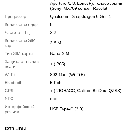
Aperturef/1.8, Lens5P), телеобъектив
(Sony IMX709 sensor, Resolut
Процессор
Qualcomm Snapdragon 6 Gen 1
Количество ядер
8
Частота, ГГц
2.2
Количество SIM-
2 SIM
карт
Тип SIM-карты
Nano-SIM
Защита от пыли и
+ (IP65)
влаги
Wi-Fi
802.11ax (Wi-Fi 6)
Bluetooth
5-Feb
GPS
+ (ГЛОНАСС, Galileo, BeiDou, QZSS)
NFC
есть
Интерфейсный
USB Type-C (2.0)
разъем
Отзывы