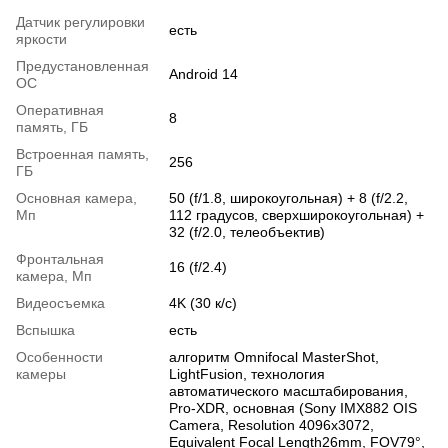
Датчик регулировки
есть
яркости
Предустановленная
Android 14
ОС
Оперативная
8
память, ГБ
Встроенная память,
256
ГБ
Основная камера,
50 (f/1.8, широкоугольная) + 8 (f/2.2,
Мп
112 градусов, сверхширокоугольная) +
32 (f/2.0, телеобъектив)
Фронтальная
16 (f/2.4)
камера, Мп
Видеосъемка
4K (30 к/с)
Вспышка
есть
Особенности
алгоритм Omnifocal MasterShot,
камеры
LightFusion, технология
автоматического масштабирования,
Pro-XDR, основная (Sony IMX882 OIS
Camera, Resolution 4096x3072,
Equivalent Focal Length26mm, FOV79°,