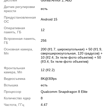
дисплея
Gorilla Armor 2, AoD
Датчик регулировки
есть
яркости
Предустановленная
Android 15
ОС
Оперативная
12
память, ГБ
Встроенная память,
256
ГБ
Основная камера,
200 (f/1.7, широкоугольная) + 50 (f/1.9,
Мп
сверхширокоугольная, 120 градусов) +
10 (f/2.4, 3x теле-фото объектив) + 50
(f/3.4, 5x теле-фото объектив)
Фронтальная
12 (f/2.2)
камера, Мп
Видеосъемка
8K@30fps
Вспышка
есть
Процессор
Qualcomm Snapdragon 8 Elite
Количество ядер
8
Частота, ГГц
4.47