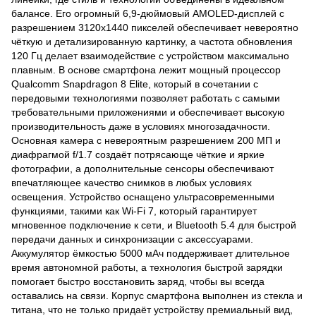
балансе. Его огромный 6,9-дюймовый AMOLED-дисплей с
разрешением 3120x1440 пикселей обеспечивает невероятно
чёткую и детализированную картинку, а частота обновления
120 Гц делает взаимодействие с устройством максимально
плавным. В основе смартфона лежит мощный процессор
Qualcomm Snapdragon 8 Elite, который в сочетании с
передовыми технологиями позволяет работать с самыми
требовательными приложениями и обеспечивает высокую
производительность даже в условиях многозадачности.
Основная камера с невероятным разрешением 200 МП и
диафрагмой f/1.7 создаёт потрясающе чёткие и яркие
фотографии, а дополнительные сенсоры обеспечивают
впечатляющее качество снимков в любых условиях
освещения. Устройство оснащено ультрасовременными
функциями, такими как Wi-Fi 7, который гарантирует
мгновенное подключение к сети, и Bluetooth 5.4 для быстрой
передачи данных и синхронизации с аксессуарами.
Аккумулятор ёмкостью 5000 мАч поддерживает длительное
время автономной работы, а технология быстрой зарядки
помогает быстро восстановить заряд, чтобы вы всегда
оставались на связи. Корпус смартфона выполнен из стекла и
титана, что не только придаёт устройству премиальный вид,