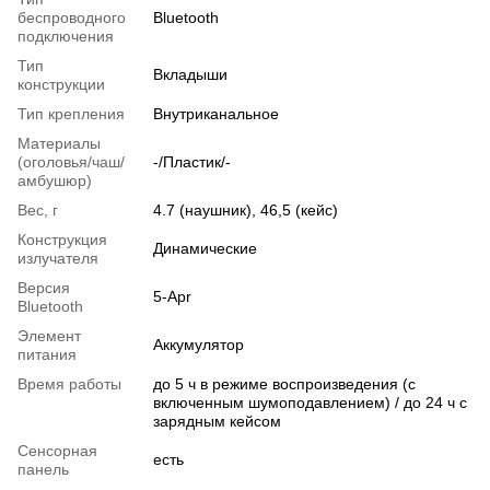
беспроводного
Bluetooth
подключения
Тип
Вкладыши
конструкции
Тип крепления
Внутриканальное
Материалы
(оголовья/чаш/
-/Пластик/-
амбушюр)
Вес, г
4.7 (наушник), 46,5 (кейс)
Конструкция
Динамические
излучателя
Версия
5-Apr
Bluetooth
Элемент
Аккумулятор
питания
Время работы
до 5 ч в режиме воспроизведения (с
включенным шумоподавлением) / до 24 ч с
зарядным кейсом
Сенсорная
есть
панель