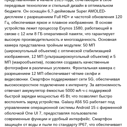
передовые технологии и стильный дизайн в оптимальном
бюджете. Он оснащён 6,7-дюймовым Super AMOLED-
дисплеем с разрешением Full HD+ и частотой обновления 120
Гц, обеспечивая яркое и плавное изображение. В основе
устройства лежит процессор Exynos 1580, работающий в
связке с 12 или 8 ГБ оперативной памяти, что гарантирует
высокую производительность и многозадачность. Основная
камера представлена тройным модулем: 50 МП
(широкоугольный объектив) с оптической стабилизацией
изображения, 12 МП (ультраширокоугольный объектив) и 5
МП (макрообъектив), позволяя создавать качественные
фотографии в различных условиях. Фронтальная камера с
разрешением 12 МП обеспечивает чёткие селфи и
видеозвонки. Смартфон поддерживает сети 5G, обеспечивая
высокоскоростное подключение к интернету. За автономность
отвечает аккумулятор ёмкостью 5000 мА·ч с поддержкой
быстрой зарядки мощностью 45 Вт, что позволяет быстро
восполнять заряд устройства. Galaxy A56 5G работает под
управлением операционной системы Android 15 с фирменной
оболочкой One UI 7, предоставляя пользователю
современные функции и удобный интерфейс. Смартфон
защищён от воды и пыли по стандарту IP67, что обеспечивает