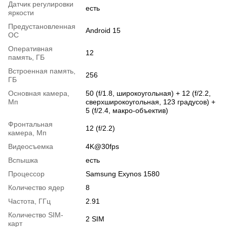
Датчик регулировки
есть
яркости
Предустановленная
Android 15
ОС
Оперативная
12
память, ГБ
Встроенная память,
256
ГБ
Основная камера,
50 (f/1.8, широкоугольная) + 12 (f/2.2,
Мп
сверхширокоугольная, 123 градусов) +
5 (f/2.4, макро-объектив)
Фронтальная
12 (f/2.2)
камера, Мп
Видеосъемка
4K@30fps
Вспышка
есть
Процессор
Samsung Exynos 1580
Количество ядер
8
Частота, ГГц
2.91
Количество SIM-
2 SIM
карт