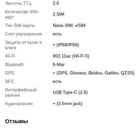
Частота, ГГц
2.6
Количество SIM-
2 SIM
карт
Тип SIM-карты
Nano-SIM, eSIM
Слот расширения
есть
Защита от пыли и
+ (IP68/IP69)
влаги
Wi-Fi
802.11ac (Wi-Fi 5)
Bluetooth
5-Mar
GPS
+ (GPS, Glonass, Beidou, Galileo, QZSS)
NFC
есть
Интерфейсный
USB Type-C (2.0)
разъем
Аудиоразъем
+ (3.5mm jack)
Отзывы