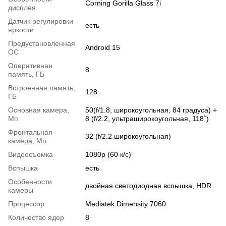
Corning Gorilla Glass 7i
дисплея
Датчик регулировки
есть
яркости
Предустановленная
Android 15
ОС
Оперативная
8
память, ГБ
Встроенная память,
128
ГБ
Основная камера,
50(f/1.8, широкоугольная, 84 градуса) +
Мп
8 (f/2.2, ультраширокоугольная, 118˚)
Фронтальная
32 (f/2.2 широкоугольная)
камера, Мп
Видеосъемка
1080p (60 к/с)
Вспышка
есть
Особенности
двойная светодиодная вспышка, HDR
камеры
Процессор
Mediatek Dimensity 7060
Количество ядер
8