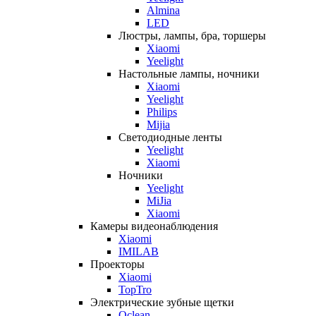
Almina
LED
Люстры, лампы, бра, торшеры
Xiaomi
Yeelight
Настольные лампы, ночники
Xiaomi
Yeelight
Philips
Mijia
Светодиодные ленты
Yeelight
Xiaomi
Ночники
Yeelight
MiJia
Xiaomi
Камеры видеонаблюдения
Xiaomi
IMILAB
Проекторы
Xiaomi
TopTro
Электрические зубные щетки
Oclean