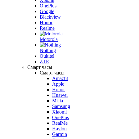
Xiaomi
OnePlus
Google
Blackview
Honor
Realme
Motorola
Nothing
Oukitel
ZTE
Смарт часы
Смарт часы
Amazfit
Apple
Honor
Huawei
MiJia
Samsung
Xiaomi
OnePlus
RealMe
Haylou
Garmin