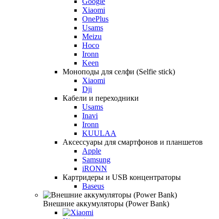
Google
Xiaomi
OnePlus
Usams
Meizu
Hoco
Ironn
Keen
Моноподы для селфи (Selfie stick)
Xiaomi
Dji
Кабели и переходники
Usams
Inavi
Ironn
KUULAA
Аксессуары для смартфонов и планшетов
Apple
Samsung
iRONN
Картридеры и USB концентраторы
Baseus
Внешние аккумуляторы (Power Bank)