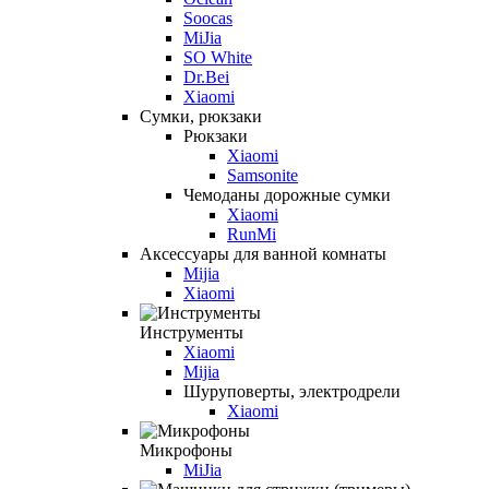
Soocas
MiJia
SO White
Dr.Bei
Xiaomi
Сумки, рюкзаки
Рюкзаки
Xiaomi
Samsonite
Чемоданы дорожные сумки
Xiaomi
RunMi
Аксессуары для ванной комнаты
Mijia
Xiaomi
Инструменты
Xiaomi
Mijia
Шуруповерты, электродрели
Xiaomi
Микрофоны
MiJia