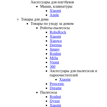
Аксессуары для ноутбуков
Мыши, клавиатуры
Xiaomi
Apple
Товары для дома
Товары по уходу за домом
Роботы-пылесосы
RoboRock
Xiaomi
Xiaowa
Deerma
Jimmy
Roidmi
MiJia
Viomi
360
Аксессуары для пылесосов и
пароочистителей
Xiaomi
Proscenic
Dreame
Пылесосы
Roidmi
Dyson
Xiaomi