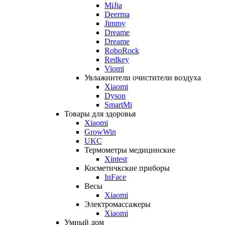
MiJia
Deerma
Jimmy
Dreame
Dreame
RoboRock
Redkey
Viomi
Увлажнители очистители воздуха
Xiaomi
Dyson
SmartMi
Товары для здоровья
Xiaomi
GrowWin
UKC
Термометры медицинские
Xintest
Косметичкские приборы
InFace
Весы
Xiaomi
Электромассажеры
Xiaomi
Умный дом