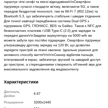
гарантує чіткі селфі та якісні відеодзвінки\r\nСмартфон
підтримує сучасні стандарти зв'язку, включаючи 5G, а також
передові бездротові технології, такі як Wi-Fi 7 (802.11be) та
Bluetooth 5.3, що забезпечують стабільне і швидке з'єднання.
Для точної навігації передбачена система Dual GPS з
підтримкою GPS, ГЛОНАСС, BDS та Galileo. Також є NFC для
безконтактних платежів і USB Type-C (2.0) для зарядки та
передачі даних\r\nЗавдяки акумулятору на 5000 мАг ви
можете забути про постійні підзарядки. Смартфон підтримує
ультрашвидку дротову зарядку на 120 Вт, що дозволяє
зарядити пристрій за лічені хвилини. Ідеальне рішення для
активного способу життя!\r\n\r\nСканер відбитків пальців,
інтегрований в екран, забезпечує зручний та швидкий доступ
до пристрою, а стереодинаміки створюють об'ємний звук для
максимального задоволення від медіаконтенту.
Характеристики
Діагональ,
6.67
Дюйми
Розширення
3200x1440