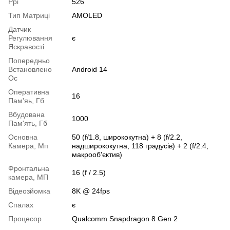
Ppi
526
Тип Матриці
AMOLED
Датчик
Регулювання
є
Яскравості
Попередньо
Встановлено
Android 14
Ос
Оперативна
16
Пам'яь, Гб
Вбудована
1000
Пам'ять, Гб
Основна
50 (f/1.8, ширококутна) + 8 (f/2.2,
Камера, Мп
надширококутна, 118 градусів) + 2 (f/2.4,
макрооб'єктив)
Фронтальна
16 (f / 2.5)
камера, МП
Відеозйомка
8K @ 24fps
Спалах
є
Процесор
Qualcomm Snapdragon 8 Gen 2