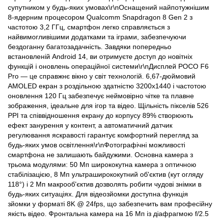
супутником у будь-яких умовах\r\nОснащений найпотужнішим
8-ядерним процесором Qualcomm Snapdragon 8 Gen 2 з
частотою 3,2 ГГц, смартфон легко справляється з
найвимогливішими додатками та іграми, забезпечуючи
бездоганну багатозадачність. Завдяки попередньо
встановленій Android 14, ви отримуєте доступ до новітніх
функцій і оновлень операційної системи\r\nДисплей POCO F6
Pro — це справжнє вікно у світ технологій. 6,67-дюймовий
AMOLED екран з роздільною здатністю 3200x1440 і частотою
оновлення 120 Гц забезпечує неймовірно чітке та плавне
зображення, ідеальне для ігор та відео. Щільність пікселів 526
PPI та співвідношення екрану до корпусу 89% створюють
ефект занурення у контент, а автоматичний датчик
регулювання яскравості гарантує комфортний перегляд за
будь-яких умов освітлення\r\nФотографічні можливості
смартфона не залишають байдужими. Основна камера з
трьома модулями: 50 Мп ширококутна камера з оптичною
стабілізацією, 8 Мп ультраширококутний об'єктив (кут огляду
118°) і 2 Мп макрооб'єктив дозволять робити чудові знімки в
будь-яких ситуаціях. Для відеозйомки доступна функція
зйомки у форматі 8K @ 24fps, що забезпечить вам професійну
якість відео. Фронтальна камера на 16 Мп із діафрагмою f/2.5