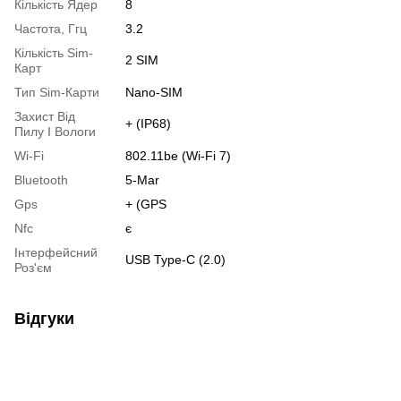
Кількість Ядер
8
Частота, Ггц
3.2
Кількість Sim-
2 SIM
Карт
Тип Sim-Карти
Nano-SIM
Захист Від
+ (IP68)
Пилу І Вологи
Wi-Fi
802.11be (Wi-Fi 7)
Bluetooth
5-Mar
Gps
+ (GPS
Nfc
є
Інтерфейсний
USB Type-C (2.0)
Роз'єм
Відгуки