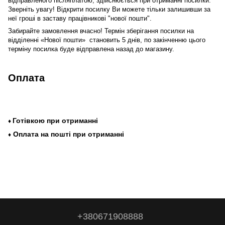
відправленого післяплатою, здійснюється при отриманні посилки.
Зверніть увагу! Відкрити посилку Ви можете тільки залишивши за
неї гроші в заставу працівникові "нової пошти".
Забирайте замовлення вчасно! Термін зберігання посилки на
відділенні
«Нової пошти» становить 5 днів, по закінченню цього
терміну посилка буде відправлена ​​назад до магазину.
Оплата
Готівкою
при
отриманні
♦
Оплата
на
пошті
при
отриманні
♦
+380671908888