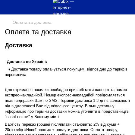
Оплата та доставка
Оплата та доставка
Доставка
Доставка
по
Україні
:
Доставка
товару
оплачується
покупцем
,
відповідно до тарифів
♦
перевізника
Для отримання посилки необхідно при собі мати паспорт та номер
експрес
-
накладнйой
. Номер
експрес
-
накладнйой
повідомляється
після відправки Вам по SMS. Терміни доставки 1-3 дні в залежності
від віддаленості Вас від обласного центру. Більш детальну
інформацію про терміни доставки можна уточнити в представництві
"нової пошти" у Вашому місті.
Вартість
переказ грошей
післяплати становить: 2% від суми +
20грн збір «Нової пошти» + послуги доставки. Оплата товару,