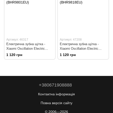
Артикул: 46317
Артикул: 47208
Електрична зубна щітка -
Електрична зубна щітка -
Xiaomi Oscillation Electric
Xiaomi Oscillation Electric
Toothbrush Blue (BHR9801EU)
Toothbrush White (BHR9818EU)
1 120 грн
1 120 грн
+380671908888
Контактна інформація
Повна версія сайту
© 2006—2026