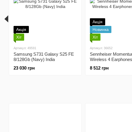
Акція
Акція
Новинка
Хіт
Хіт
Артикул: 49591
Артикул: 36652
Samsung S731 Galaxy S25 FE
Sennheiser Momentu
8/128Gb (Navy) India
Wireless 4 Earphones
23 030 грн
8 512 грн