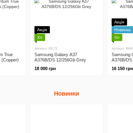
Акція
Акція
Новинка
Хіт
Хіт
Артикул: 49172
Артикул: 4868
m True
Samsung Galaxy A37
Samsung G
 (Copper)
A376B/DS 12/256Gb Grey
A376B/DS 
18 000 грн
16 150 грн
Новинки