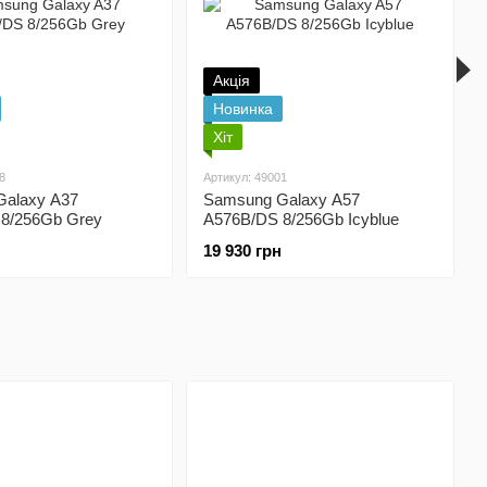
Акція
Новинка
Хіт
8
Артикул: 49001
alaxy A37
Samsung Galaxy A57
8/256Gb Grey
A576B/DS 8/256Gb Icyblue
19 930 грн