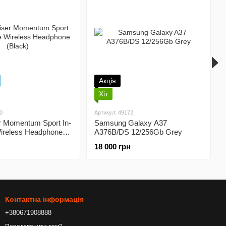
Акція
Хіт
0
Артикул: 49172
r Momentum Sport In-
Samsung Galaxy A37
Wireless Headphone
A376B/DS 12/256Gb Grey
18 000 грн
Контактна інформація
+380671908888