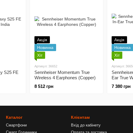
Акція
Акція
Новинка
Новинка
Хіт
Хіт
Артикул: 36652
Артикул: 3665
y S25 FE
Sennheiser Momentum True
Sennheise
Wireless 4 Earphones (Copper)
Ear True 
(Black)
8 512 грн
7 380 грн
Каталог
Клієнтам
Смартфони
Вхід до кабінету
Смарт Годинники
Оплата та доставка