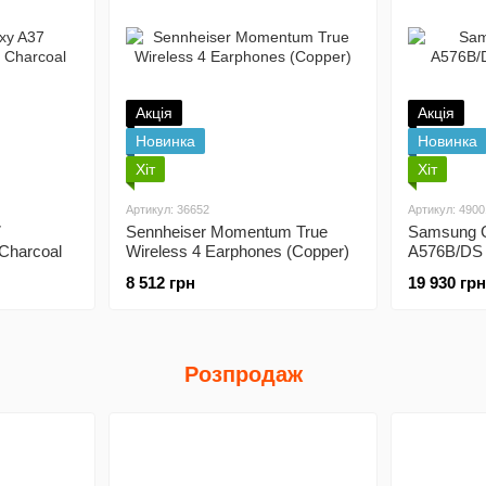
Акція
Акція
Новинка
Новинка
Хіт
Хіт
Артикул: 36652
Артикул: 4900
7
Sennheiser Momentum True
Samsung G
Charcoal
Wireless 4 Earphones (Copper)
A576B/DS 
8 512 грн
19 930 грн
Розпродаж