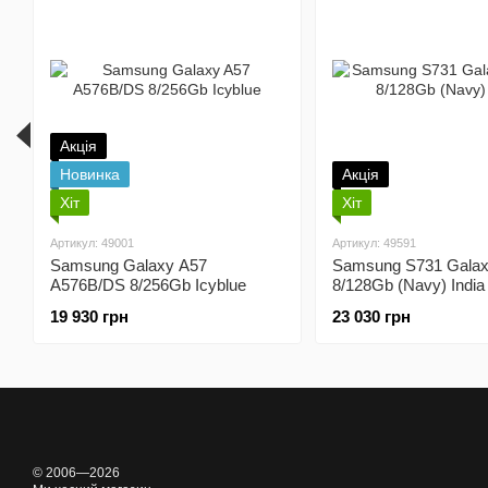
Акція
Новинка
Акція
Хіт
Хіт
Артикул: 49001
Артикул: 49591
Samsung Galaxy A57
Samsung S731 Galax
A576B/DS 8/256Gb Icyblue
8/128Gb (Navy) India
19 930 грн
23 030 грн
© 2006—2026