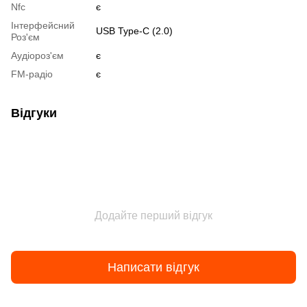
Nfc
є
Інтерфейсний
USB Type-C (2.0)
Роз'єм
Аудіороз'єм
є
FM-радіо
є
Відгуки
Додайте перший відгук
Написати відгук