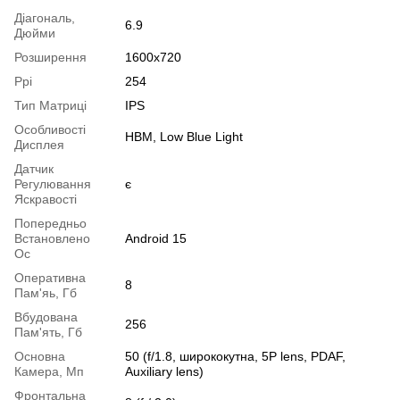
Діагональ,
6.9
Дюйми
Розширення
1600x720
Ppi
254
Тип Матриці
IPS
Особливості
HBM, Low Blue Light
Дисплея
Датчик
Регулювання
є
Яскравості
Попередньо
Встановлено
Android 15
Ос
Оперативна
8
Пам'яь, Гб
Вбудована
256
Пам'ять, Гб
Основна
50 (f/1.8, ширококутна, 5P lens, PDAF,
Камера, Мп
Auxiliary lens)
Фронтальна