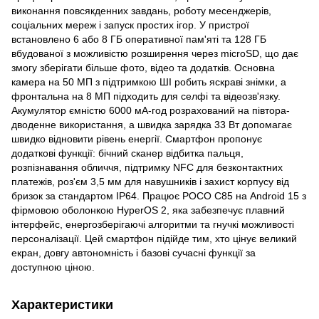
виконання повсякденних завдань, роботу месенджерів,
соціальних мереж і запуск простих ігор. У пристрої
встановлено 6 або 8 ГБ оперативної пам'яті та 128 ГБ
вбудованої з можливістю розширення через microSD, що дає
змогу зберігати більше фото, відео та додатків. Основна
камера на 50 МП з підтримкою ШІ робить яскраві знімки, а
фронтальна на 8 МП підходить для селфі та відеозв'язку.
Акумулятор ємністю 6000 мА-год розрахований на півтора-
дводенне використання, а швидка зарядка 33 Вт допомагає
швидко відновити рівень енергії. Смартфон пропонує
додаткові функції: бічний сканер відбитка пальця,
розпізнавання обличчя, підтримку NFC для безконтактних
платежів, роз'єм 3,5 мм для навушників і захист корпусу від
бризок за стандартом IP64. Працює POCO C85 на Android 15 з
фірмовою оболонкою HyperOS 2, яка забезпечує плавний
інтерфейс, енергозберігаючі алгоритми та гнучкі можливості
персоналізації. Цей смартфон підійде тим, хто цінує великий
екран, довгу автономність і базові сучасні функції за
доступною ціною.
Характеристики