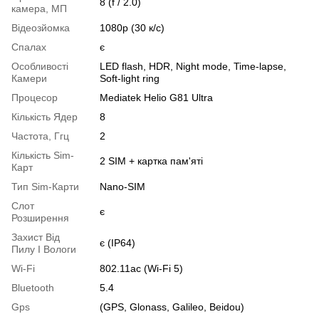
8 (f / 2.0)
камера, МП
Відеозйомка
1080p (30 к/с)
Спалах
є
Особливості
LED flash, HDR, Night mode, Time-lapse,
Камери
Soft-light ring
Процесор
Mediatek Helio G81 Ultra
Кількість Ядер
8
Частота, Ггц
2
Кількість Sim-
2 SIM + картка пам'яті
Карт
Тип Sim-Карти
Nano-SIM
Слот
є
Розширення
Захист Від
є (IP64)
Пилу І Вологи
Wi-Fi
802.11ac (Wi-Fi 5)
Bluetooth
5.4
Gps
(GPS, Glonass, Galileo, Beidou)