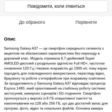
Повідомити, коли з'явиться
До обраного
Порівняти
Опис
Samsung Galaxy A37 — це смартфон середнього сегмента з
акцентом на збалансовані характеристики без переходу в
дорожчий клас. Модель отримала 6,7-дюймовий Super
AMOLED-дисплей з роздільною здатністю Full HD+, частотою
оновлення 120 Гц і піковою яскравістю до 1900 ніт, тому екран
підходить для повсякденного використання, перегляду відео,
браузингу та роботи з інтерфейсом при яскравому освітленні.
За продуктивність у Samsung Galaxy A37 відповідає процесор
Exynos 1480, який орієнтований на стабільну роботу системи,
застосунків, камерних сценаріїв і 5G-з’єднання. Смартфон
пропонується у версіях із 8 ГБ оперативної пам’яті та
накопичувачем на 128 або 256 ГБ, що дає достатній запас для
програм, фото, відео та локальних файлів. Основна камера