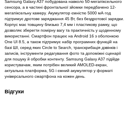
Samsung Galaxy A37 побудована навколо 50-мегапіксельного
сенсора, а в частині фронтальної зйомки передбачено 12-
мегапіксельну камеру. Акумулятор ємністю 5000 мА·год
підтримує дротове заряджання 45 Вт, без бездротової зарядки.
Корпус має товщину близько 7,4 мм і пластикову рамку, що
дозволяє зберегти помірну вагу та практичність у щоденному
використанні. Смартфон працює на Android 16 з оболонкою
One UI 8.5, а також підтримує набір програмних функцій на
базі ШІ, серед яких Circle to Search, транскрибація дзвінків і
записів, інструменти редагування фото та допоміжні сценарії
для пошуку й обробки контенту. Samsung Galaxy A37 підійде
користувачам, яким потрібен великий AMOLED-екран,
актуальна платформа, 5G і ємний акумулятор у форматі
універсального смартфона на кожен день.
Відгуки