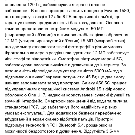
оновлення 120 Гц, забезпечуючи яскраве і плавне
зображення. В основі пристрою лежить процесор Exynos 1580,
що працює у зв'язці з 12 або 8 ГБ оперативної пам'яті, що
гарантує високу продуктивність і багатозадачність. Основна
камера представлена потрійним модулем: 50 МП
(ширококутний об'єктив) з оптичною стабілізацією зображення,
12 МП (ультраширококутний об'єктив) і 5 МП (макрооб'єктив),
що дає змогу створювати якісні фотографії в різних умовах.
Фронтальна камера з роздільною здатністю 12 МП забезпечує
чіткі селфі та відеодзвінки. Смартфон підтримує мережі 5G,
забезпечуючи високошвидкісне підключення до інтернету. За
автономність відповідає акумулятор ємністю 5000 мА-год з
підтримкою швидкої зарядки потужністю 45 Вт, що дає змогу
швидко заповнювати заряд пристрою. Galaxy A56 5G працює
під управлінням операційної системи Android 15 з фірмовою
оболонкою One UI 7, надаючи користувачеві сучасні функції та
зручний інтерфейс. Смартфон захищений від води та пилу за
стандартом IP67, що забезпечує його надійність у різних
умовах експлуатації. Для додаткової безпеки передбачено
вбудований в екран сканер відбитків пальців. Пристрій
підтримує технології NFC і Bluetooth 5.4, розширюючи
можливості бездротового підключення. Відсутність 3,5-мм