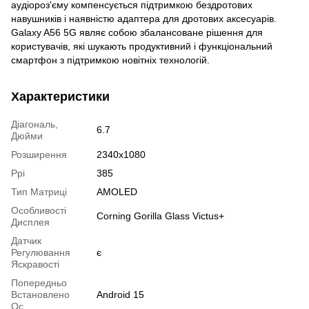
аудіороз'єму компенсується підтримкою бездротових
навушників і наявністю адаптера для дротових аксесуарів.
Galaxy A56 5G являє собою збалансоване рішення для
користувачів, які шукають продуктивний і функціональний
смартфон з підтримкою новітніх технологій.
Характеристики
Діагональ,
6.7
Дюйми
Розширення
2340x1080
Ppi
385
Тип Матриці
AMOLED
Особливості
Corning Gorilla Glass Victus+
Дисплея
Датчик
Регулювання
є
Яскравості
Попередньо
Встановлено
Android 15
Ос