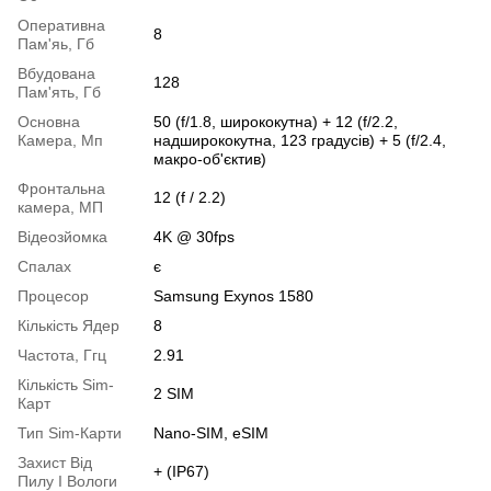
Оперативна
8
Пам'яь, Гб
Вбудована
128
Пам'ять, Гб
Основна
50 (f/1.8, ширококутна) + 12 (f/2.2,
Камера, Мп
надширококутна, 123 градусів) + 5 (f/2.4,
макро-об'єктив)
Фронтальна
12 (f / 2.2)
камера, МП
Відеозйомка
4K @ 30fps
Спалах
є
Процесор
Samsung Exynos 1580
Кількість Ядер
8
Частота, Ггц
2.91
Кількість Sim-
2 SIM
Карт
Тип Sim-Карти
Nano-SIM, eSIM
Захист Від
+ (IP67)
Пилу І Вологи