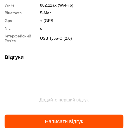
Wi-Fi
802.11ax (Wi-Fi 6)
Bluetooth
5-Mar
Gps
+ (GPS
Nfc
є
Інтерфейсний
USB Type-C (2.0)
Роз'єм
Відгуки
Додайте перший відгук
Написати відгук