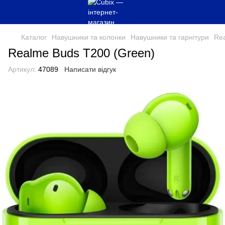
Каталог
Навушники та колонки
Навушники та гарнітури
Re
Realme Buds T200 (Green)
Артикул:
47089
Написати відгук