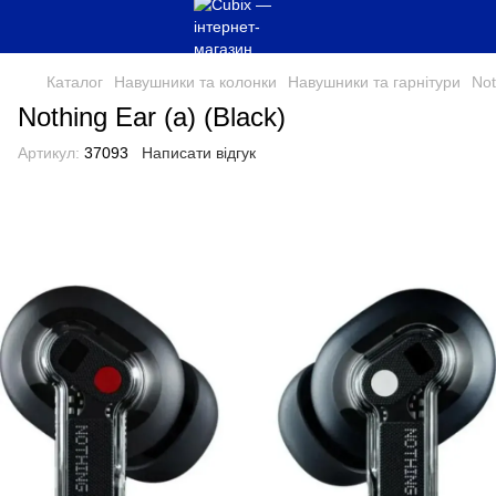
Каталог
Навушники та колонки
Навушники та гарнітури
Not
Nothing Ear (a) (Black)
Артикул:
37093
Написати відгук