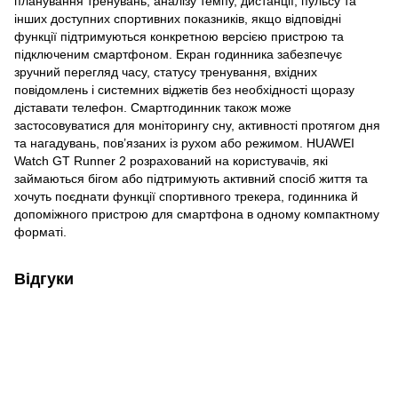
планування тренувань, аналізу темпу, дистанції, пульсу та
інших доступних спортивних показників, якщо відповідні
функції підтримуються конкретною версією пристрою та
підключеним смартфоном. Екран годинника забезпечує
зручний перегляд часу, статусу тренування, вхідних
повідомлень і системних віджетів без необхідності щоразу
діставати телефон. Смартгодинник також може
застосовуватися для моніторингу сну, активності протягом дня
та нагадувань, пов’язаних із рухом або режимом. HUAWEI
Watch GT Runner 2 розрахований на користувачів, які
займаються бігом або підтримують активний спосіб життя та
хочуть поєднати функції спортивного трекера, годинника й
допоміжного пристрою для смартфона в одному компактному
форматі.
Відгуки