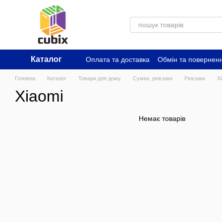
Перейти до основного контенту
Каталог
Оплата та доставка
Обмін та повернен
Головна
Каталог
Товари для дому
Сумки, рюкзаки
Рюкзаки
X
Xiaomi
Немає товарів