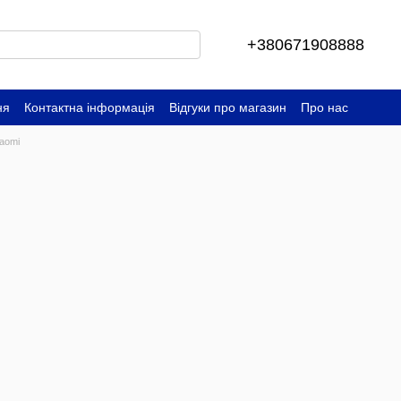
+380671908888
ня
Контактна інформація
Відгуки про магазин
Про нас
iaomi