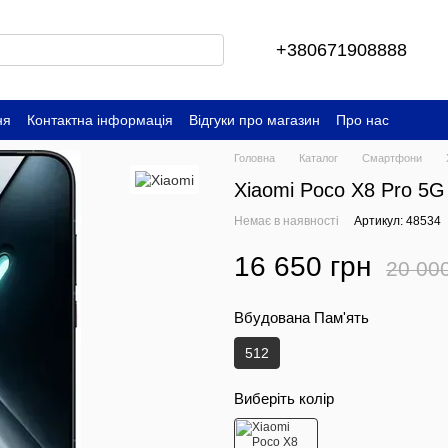
+380671908888
ня
Контактна інформація
Відгуки про магазин
Про нас
Головна
Каталог
Смартфони
Xiaomi Poco X8 Pro 5G 
Немає в наявності
Артикул: 48534
16 650 грн
20 00
Вбудована Пам'ять
512
Виберіть колір