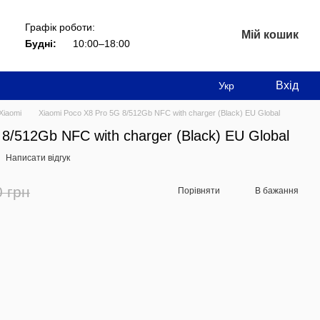
Графік роботи:
Мій кошик
Будні:
10:00–18:00
Вхід
Укр
Xiaomi
Xiaomi Poco X8 Pro 5G 8/512Gb NFC with charger (Black) EU Global
8/512Gb NFC with charger (Black) EU Global
Написати відгук
0 грн
Порівняти
В бажання