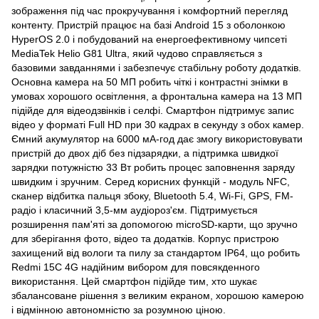
зображення під час прокручування і комфортний перегляд
контенту. Пристрій працює на базі Android 15 з оболонкою
HyperOS 2.0 і побудований на енергоефективному чипсеті
MediaTek Helio G81 Ultra, який чудово справляється з
базовими завданнями і забезпечує стабільну роботу додатків.
Основна камера на 50 МП робить чіткі і контрастні знімки в
умовах хорошого освітлення, а фронтальна камера на 13 МП
підійде для відеодзвінків і селфі. Смартфон підтримує запис
відео у форматі Full HD при 30 кадрах в секунду з обох камер.
Ємний акумулятор на 6000 мА-год дає змогу використовувати
пристрій до двох діб без підзарядки, а підтримка швидкої
зарядки потужністю 33 Вт робить процес заповнення заряду
швидким і зручним. Серед корисних функцій - модуль NFC,
сканер відбитка пальця збоку, Bluetooth 5.4, Wi-Fi, GPS, FM-
радіо і класичний 3,5-мм аудіороз'єм. Підтримується
розширення пам'яті за допомогою microSD-карти, що зручно
для зберігання фото, відео та додатків. Корпус пристрою
захищений від вологи та пилу за стандартом IP64, що робить
Redmi 15C 4G надійним вибором для повсякденного
використання. Цей смартфон підійде тим, хто шукає
збалансоване рішення з великим екраном, хорошою камерою
і відмінною автономністю за розумною ціною.