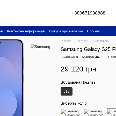
+380671908888
ня
Контактна інформація
Відгуки про магазин
Про нас
Головна
Каталог
Смартфони
Samsung Galaxy S25 F
В наявності
Артикул: 46755
Напис
29 120 грн
Вбудована Пам'ять
512
Виберіть колір