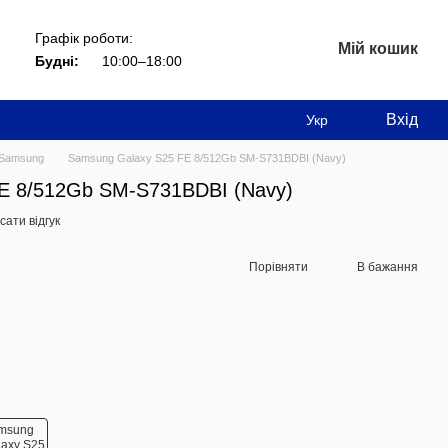
Графік роботи:
Мій кошик
Будні:
10:00–18:00
Вхід
Укр
Samsung
Samsung Galaxy S25 FE 8/512Gb SM-S731BDBI (Navy)
E 8/512Gb SM-S731BDBI (Navy)
ати відгук
Порівняти
В бажання