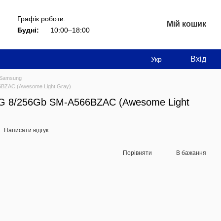
Графік роботи:
Мій кошик
Будні:
10:00–18:00
Вхід
Укр
Samsung
BZAC (Awesome Light Gray)
G 8/256Gb SM-A566BZAC (Awesome Light
Написати відгук
Порівняти
В бажання