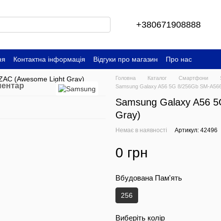
+380671908888
ня
Контактна інформація
Відгуки про магазин
Про нас
Головна
Каталог
Смартфони
ментар
Samsung Galaxy A56 5G 8/256Gb SM-A566
Samsung Galaxy A56 5
Gray)
Немає в наявності
Артикул: 42496
0 грн
Вбудована Пам'ять
256
Виберіть колір