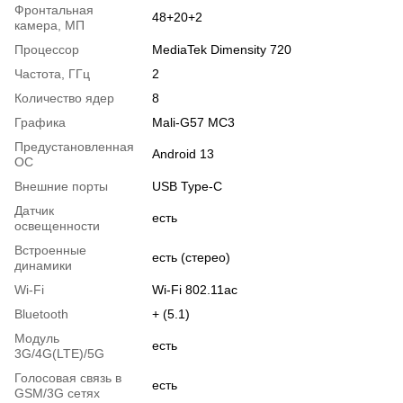
Фронтальная
48+20+2
камера, МП
Процессор
MediaTek Dimensity 720
Частота, ГГц
2
Количество ядер
8
Графика
Mali-G57 MC3
Предустановленная
Android 13
ОС
Внешние порты
USB Type-C
Датчик
есть
освещенности
Встроенные
есть (стерео)
динамики
Wi-Fi
Wi-Fi 802.11ac
Bluetooth
+ (5.1)
Модуль
есть
3G/4G(LTE)/5G
Голосовая связь в
есть
GSM/3G сетях