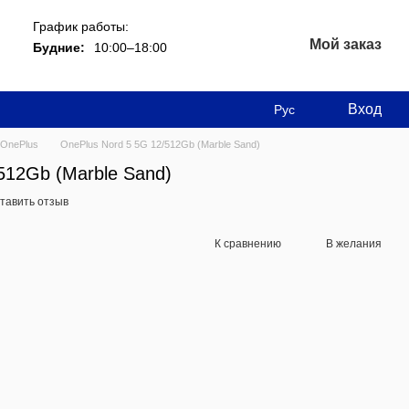
График работы:
Мой заказ
Будние:
10:00–18:00
Вход
Рус
OnePlus
OnePlus Nord 5 5G 12/512Gb (Marble Sand)
512Gb (Marble Sand)
тавить отзыв
К сравнению
В желания