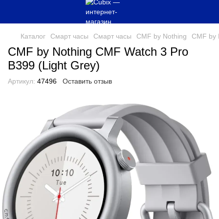
Каталог
Смарт часы
Смарт часы
CMF by Nothing
CMF by N
CMF by Nothing CMF Watch 3 Pro
B399 (Light Grey)
Артикул:
47496
Оставить отзыв