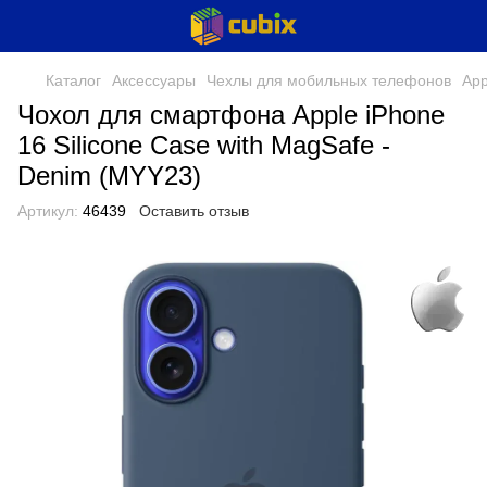
Каталог
Аксессуары
Чехлы для мобильных телефонов
App
Чохол для смартфона Apple iPhone
16 Silicone Case with MagSafe -
Denim (MYY23)
Артикул:
46439
Оставить отзыв