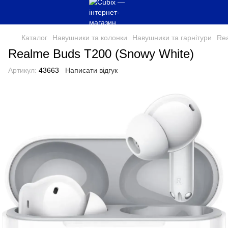
Каталог
Навушники та колонки
Навушники та гарнітури
Re
Realme Buds T200 (Snowy White)
Артикул:
43663
Написати відгук