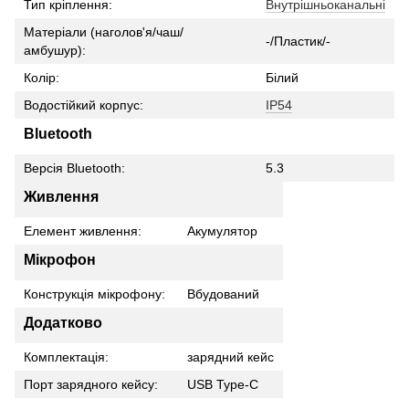
Тип кріплення:
Внутрішньоканальні
Матеріали (наголов'я/чаш/
-/Пластик/-
амбушур):
Колір:
Білий
Водостійкий корпус:
IP54
Bluetooth
Версія Bluetooth:
5.3
Живлення
Елемент живлення:
Акумулятор
Мікрофон
Конструкція мікрофону:
Вбудований
Додатково
Комплектація:
зарядний кейс
Порт зарядного кейсу:
USB Type-C