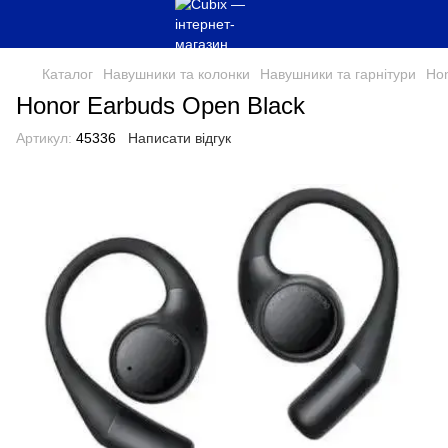
Каталог
Навушники та колонки
Навушники та гарнітури
Ho
Honor Earbuds Open Black
Артикул:
45336
Написати відгук