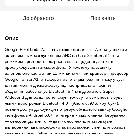
До обраного
Порівняти
Опис
Google Pixel Buds 2a — внутрішньоканальні TWS-навушники з
активним шумозаглушенням ANC на базі Silent Seal 1.5 та
режимом прозорості, розраховані на щоденні дзвінки й
прослуховування зі смартфона. У кожному навушнику
встановлено кастомний 11-мм динамічний драйвер і процесор
Google Tensor A1, а також активне вирівнювання тиску у вусі
для зниження дискомфорту під час тривалого носіння.
З’єднання забезпечує Bluetooth 5.4 із підтримкою Super
Wideband для розширеної смуги голосу та сумісності з будь-
якими пристроями Bluetooth 4.0+ (Android, iOS, ноутбуки);
повний доступ до функцій потребує облікового запису Google,
телефона з Android 6.0+ та інтернет-підключення. Керування
— сенсорні дотики, є ІЧ-датчик носіння для автопаузи/
відтворення, два мікрофони та вітрозахисні сітки; для розмов
заявлено Clear Calling із придушенням фонового шуму.