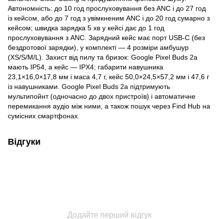
Автономність: до 10 год прослуховування без ANC і до 27 год
із кейсом, або до 7 год з увімкненим ANC і до 20 год сумарно з
кейсом; швидка зарядка 5 хв у кейсі дає до 1 год
прослуховування з ANC. Зарядний кейс має порт USB-C (без
бездротової зарядки), у комплекті — 4 розміри амбушур
(XS/S/M/L). Захист від пилу та бризок: Google Pixel Buds 2a
мають IP54, а кейс — IPX4; габарити навушника
23,1×16,0×17,8 мм і маса 4,7 г, кейс 50,0×24,5×57,2 мм і 47,6 г
із навушниками. Google Pixel Buds 2a підтримують
мультипойнт (одночасно до двох пристроїв) і автоматичне
перемикання аудіо між ними, а також пошук через Find Hub на
сумісних смартфонах.
Відгуки
Додайте перший відгук