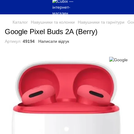
Каталог
Навушники та колонки
Навушники та гарнітури
Go
Google Pixel Buds 2A (Berry)
Артикул:
49194
Написати відгук